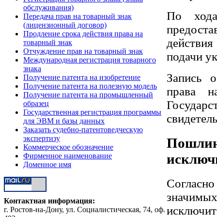
обслуживания)
По хода
Передача прав на товарный знак
(лицензионный договор)
предост
Продление срока действия права на
действия
товарный знак
Отчуждение прав на товарный знак
подачи ук
Международная регистрация товарного
знака
Запись о
Получение патента на изобретение
Получение патента на полезную модель
права н
Получение патента на промышленный
Госуда
образец
Государственная регистрация программы
свидетель
для ЭВМ и базы данных
Заказать судебно-патентоведческую
экспертизу
Пошлина
Коммерческое обозначение
исключ
Фирменное наименование
Доменное имя
Согласно
значимых
Контактная информация:
исключите
г. Ростов-на-Дону, ул. Социалистическая, 74, оф.