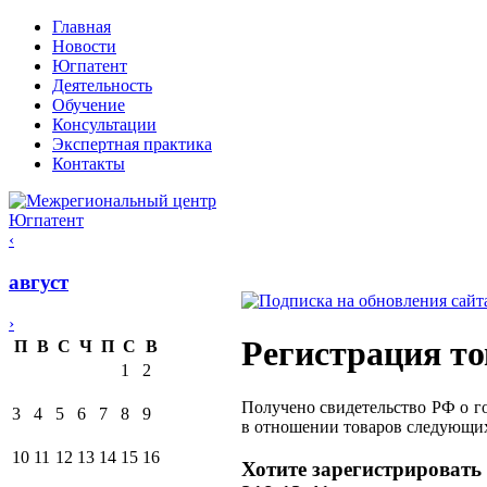
Главная
Новости
Югпатент
Деятельность
Обучение
Консультации
Экспертная практика
Контакты
‹
август
›
Регистрация то
П
В
С
Ч
П
С
В
1
2
Получено свидетельство РФ о г
3
4
5
6
7
8
9
в отношении товаров следующи
10
11
12
13
14
15
16
Хотите зарегистрировать 